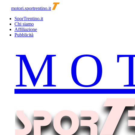
motori.sportrentino.it
SporTrentino.it
Chi siamo
Affiliazione
Pubblicità