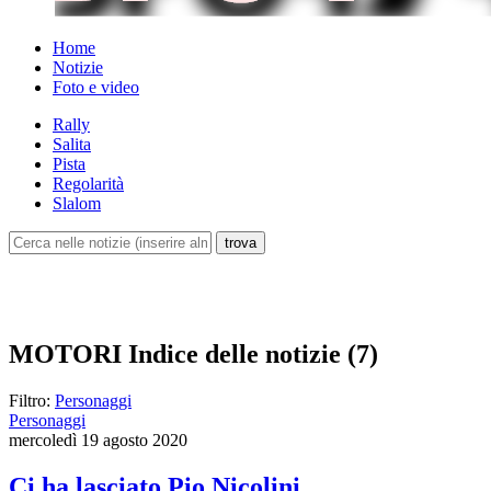
Home
Notizie
Foto e video
Rally
Salita
Pista
Regolarità
Slalom
MOTORI
Indice delle notizie (7)
Filtro:
Personaggi
Personaggi
mercoledì 19 agosto 2020
Ci ha lasciato Pio Nicolini