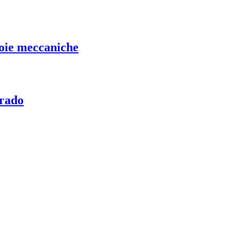
noie meccaniche
orado