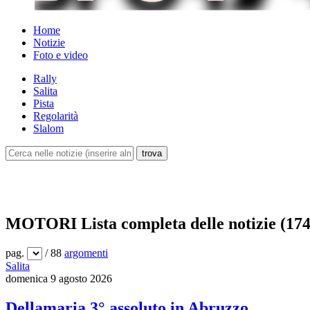
Home
Notizie
Foto e video
Rally
Salita
Pista
Regolarità
Slalom
MOTORI
Lista completa delle notizie (17
pag.
/ 88
argomenti
Salita
domenica 9 agosto 2026
Dellamaria 3° assoluto in Abruzzo