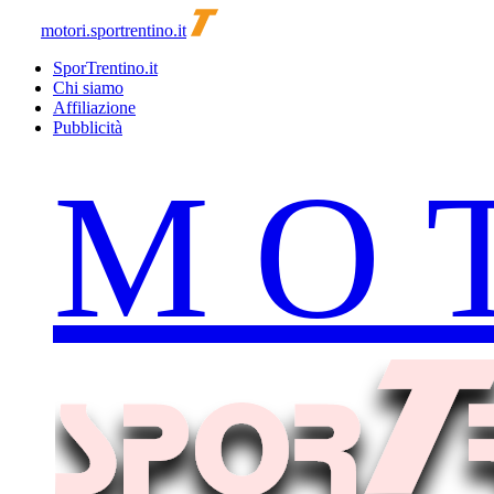
motori.sportrentino.it
SporTrentino.it
Chi siamo
Affiliazione
Pubblicità