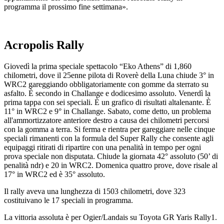
programma il prossimo fine settimana».
Acropolis Rally
Giovedì la prima speciale spettacolo “Eko Athens” di 1,860
chilometri, dove il 25enne pilota di Roverè della Luna chiude 3° in
WRC2 gareggiando obbligatoriamente con gomme da sterrato su
asfalto. È secondo in Challange e dodicesimo assoluto. Venerdì la
prima tappa con sei speciali. È un grafico di risultati altalenante. È
11° in WRC2 e 9° in Challange. Sabato, come detto, un problema
all'ammortizzatore anteriore destro a causa dei chilometri percorsi
con la gomma a terra. Si ferma e rientra per gareggiare nelle cinque
speciali rimanenti con la formula del Super Rally che consente agli
equipaggi ritirati di ripartire con una penalità in tempo per ogni
prova speciale non disputata. Chiude la giornata 42° assoluto (50’ di
penalità ndr) e 20 in WRC2. Domenica quattro prove, dove risale al
17° in WRC2 ed è 35° assoluto.
Il rally aveva una lunghezza di 1503 chilometri, dove 323
costituivano le 17 speciali in programma.
La vittoria assoluta è per Ogier/Landais su Toyota GR Yaris Rally1.