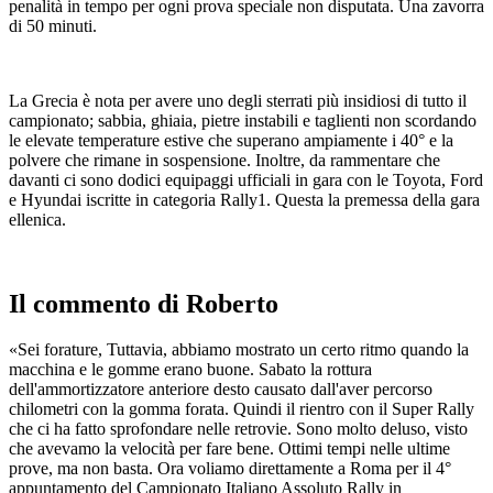
penalità in tempo per ogni prova speciale non disputata. Una zavorra
di 50 minuti.
La Grecia è nota per avere uno degli sterrati più insidiosi di tutto il
campionato; sabbia, ghiaia, pietre instabili e taglienti non scordando
le elevate temperature estive che superano ampiamente i 40° e la
polvere che rimane in sospensione. Inoltre, da rammentare che
davanti ci sono dodici equipaggi ufficiali in gara con le Toyota, Ford
e Hyundai iscritte in categoria Rally1. Questa la premessa della gara
ellenica.
Il commento di Roberto
«Sei forature, Tuttavia, abbiamo mostrato un certo ritmo quando la
macchina e le gomme erano buone. Sabato la rottura
dell'ammortizzatore anteriore desto causato dall'aver percorso
chilometri con la gomma forata. Quindi il rientro con il Super Rally
che ci ha fatto sprofondare nelle retrovie. Sono molto deluso, visto
che avevamo la velocità per fare bene. Ottimi tempi nelle ultime
prove, ma non basta. Ora voliamo direttamente a Roma per il 4°
appuntamento del Campionato Italiano Assoluto Rally in