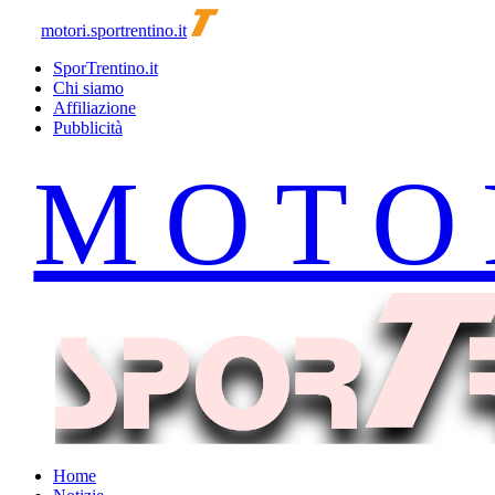
motori.sportrentino.it
SporTrentino.it
Chi siamo
Affiliazione
Pubblicità
Home