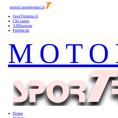
motori.sportrentino.it
SporTrentino.it
Chi siamo
Affiliazione
Pubblicità
Home