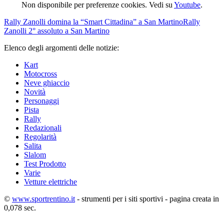
Non disponibile per preferenze cookies. Vedi su
Youtube
.
Rally
Zanolli domina la “Smart Cittadina” a San Martino
Rally
Zanolli 2° assoluto a San Martino
Elenco degli argomenti delle notizie:
Kart
Motocross
Neve ghiaccio
Novità
Personaggi
Pista
Rally
Redazionali
Regolarità
Salita
Slalom
Test Prodotto
Varie
Vetture elettriche
©
www.sportrentino.it
- strumenti per i siti sportivi - pagina creata in
0,078 sec.