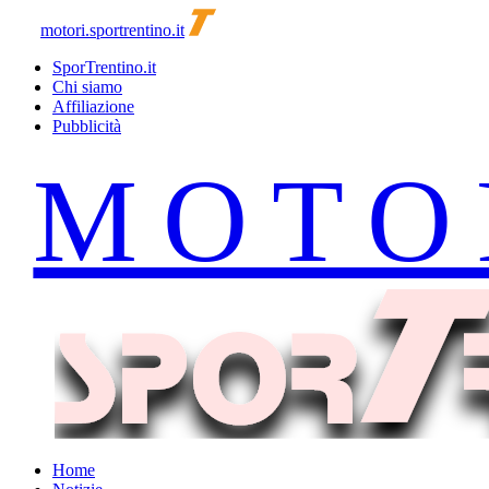
motori.sportrentino.it
SporTrentino.it
Chi siamo
Affiliazione
Pubblicità
Home