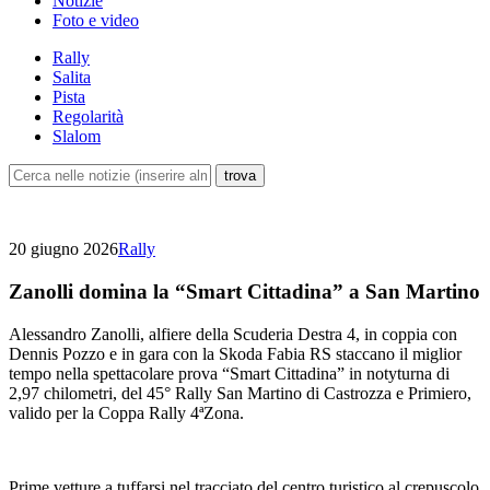
Notizie
Foto e video
Rally
Salita
Pista
Regolarità
Slalom
20 giugno 2026
Rally
Zanolli domina la “Smart Cittadina” a San Martino
Alessandro Zanolli, alfiere della Scuderia Destra 4, in coppia con
Dennis Pozzo e in gara con la Skoda Fabia RS staccano il miglior
tempo nella spettacolare prova “Smart Cittadina” in notyturna di
2,97 chilometri, del 45° Rally San Martino di Castrozza e Primiero,
valido per la Coppa Rally 4ªZona.
Prime vetture a tuffarsi nel tracciato del centro turistico al crepuscolo