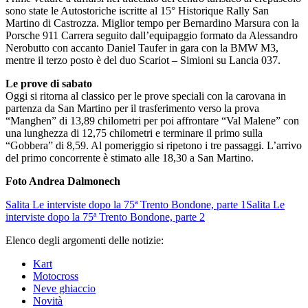
sono state le Autostoriche iscritte al 15° Historique Rally San
Martino di Castrozza. Miglior tempo per Bernardino Marsura con la
Porsche 911 Carrera seguito dall’equipaggio formato da Alessandro
Nerobutto con accanto Daniel Taufer in gara con la BMW M3,
mentre il terzo posto è del duo Scariot – Simioni su Lancia 037.
Le prove di sabato
Oggi si ritorna al classico per le prove speciali con la carovana in
partenza da San Martino per il trasferimento verso la prova
“Manghen” di 13,89 chilometri per poi affrontare “Val Malene” con
una lunghezza di 12,75 chilometri e terminare il primo sulla
“Gobbera” di 8,59. Al pomeriggio si ripetono i tre passaggi. L’arrivo
del primo concorrente è stimato alle 18,30 a San Martino.
Foto Andrea Dalmonech
Salita
Le interviste dopo la 75ª Trento Bondone, parte 1
Salita
Le
interviste dopo la 75ª Trento Bondone, parte 2
Elenco degli argomenti delle notizie:
Kart
Motocross
Neve ghiaccio
Novità