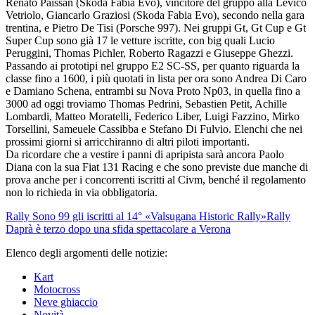
Renato Paissan (Skoda Fabia Evo), vincitore del gruppo alla Levico
Vetriolo, Giancarlo Graziosi (Skoda Fabia Evo), secondo nella gara
trentina, e Pietro De Tisi (Porsche 997). Nei gruppi Gt, Gt Cup e Gt
Super Cup sono già 17 le vetture iscritte, con big quali Lucio
Peruggini, Thomas Pichler, Roberto Ragazzi e Giuseppe Ghezzi.
Passando ai prototipi nel gruppo E2 SC-SS, per quanto riguarda la
classe fino a 1600, i più quotati in lista per ora sono Andrea Di Caro
e Damiano Schena, entrambi su Nova Proto Np03, in quella fino a
3000 ad oggi troviamo Thomas Pedrini, Sebastien Petit, Achille
Lombardi, Matteo Moratelli, Federico Liber, Luigi Fazzino, Mirko
Torsellini, Sameuele Cassibba e Stefano Di Fulvio. Elenchi che nei
prossimi giorni si arricchiranno di altri piloti importanti.
Da ricordare che a vestire i panni di apripista sarà ancora Paolo
Diana con la sua Fiat 131 Racing e che sono previste due manche di
prova anche per i concorrenti iscritti al Civm, benché il regolamento
non lo richieda in via obbligatoria.
Rally
Sono 99 gli iscritti al 14° «Valsugana Historic Rally»
Rally
Daprà è terzo dopo una sfida spettacolare a Verona
Elenco degli argomenti delle notizie:
Kart
Motocross
Neve ghiaccio
Novità