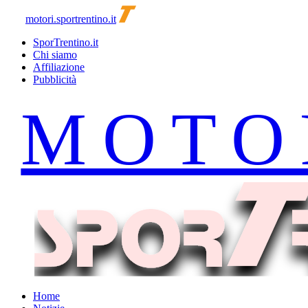
motori.sportrentino.it
SporTrentino.it
Chi siamo
Affiliazione
Pubblicità
Home