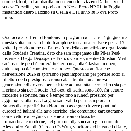
competizioni, in Lombardia precedendo lo svizzero Darbellay e il
senese Torsellini, su un podio tutto Nova Proto NP 01, in Puglia
mettendosi dietro Fazzino su Osella e Di Fulvio su Nova Proto
turbo.
Ora tocca alla Trento Bondone, in programma il 13 e 14 giugno, ma
questa volta non sarà il pluricampione toscano a iscrivere per la 15ª
volta il proprio nome nell’albo d’oro della competizione organizzata
dalla Scuderia Trentina, dato che sarà impegnato alla Pikes Peak
insieme a Diego Degasperi e Franco Caruso, mentre Christian Merli
sarà assente perché correrà in Germania, alla Glasbachrennen,
quinta tappa del campionato europeo. Questo significa che
nell'edizione 2026 si apriranno spazi importanti per portare sotto ai
riflettori della prestigiosa cronoscalata trentina una nuova
generazione di driver e per assistere ad una lotta accesissima sia per
il primato sia per il podio. Ad oggi gli iscritti sono 180, fra vetture
moderne e storiche, ma c’è tempo fino a lunedì prossimo per
aggiungersi alla lista. La gara sarà valida per il campionato
Supersalita e per il Civm Nord, non assegnerà invece punti né
europei né italiani alle auto storiche, che comunque gareggeranno
come vetture al seguito, insieme alle auto classiche.
Tornando alle moderne, nel gruppo rally spiccano già i nomi di
Alessandro Zanolli (Citroen C3 Wrc), vincitore del Paganella Rally,