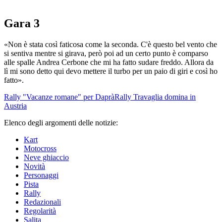
Gara 3
«Non è stata così faticosa come la seconda. C'è questo bel vento che
si sentiva mentre si girava, però poi ad un certo punto è comparso
alle spalle Andrea Cerbone che mi ha fatto sudare freddo. Allora da
lì mi sono detto qui devo mettere il turbo per un paio di giri e così ho
fatto».
Rally
"Vacanze romane" per Daprà
Rally
Travaglia domina in
Austria
Elenco degli argomenti delle notizie:
Kart
Motocross
Neve ghiaccio
Novità
Personaggi
Pista
Rally
Redazionali
Regolarità
Salita