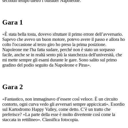
secondo tempo dietro l’outsider Napoleone.
Gara 1
«È stata bella tosta, dovevo sfruttare il primo errore dell’avversario.
Sapevo che avevo un buon motore, potevo avere il passo e allora ho
colto l'occasione al terzo giro ho preso la prima posizione.
Napoleone me l'ha fatta sudare, perché non è stato un sorpasso
facile, anche se in realtà sento più la stanchezza dell'università, che
mi mette sempre gli esami durante le gare. Sono salito sul primo
gradino del podio seguito da Napoleone e Piras».
Gara 2
«Fantastico, non immaginavo d’essere così veloce. È un circuito
contorto, ogni curva vedo gli avversari sempre appiccicati». Esordio
sul Kartodromo Happy Valley, come detto. C’è un tratto che
preferisce? «La parte della esse è molto divertente così come la
staccata in rettilineo». Classifica fotocopia.