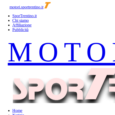
motori.sportrentino.it
SporTrentino.it
Chi siamo
Affiliazione
Pubblicità
Home