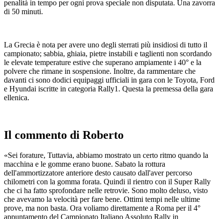
penalità in tempo per ogni prova speciale non disputata. Una zavorra
di 50 minuti.
La Grecia è nota per avere uno degli sterrati più insidiosi di tutto il
campionato; sabbia, ghiaia, pietre instabili e taglienti non scordando
le elevate temperature estive che superano ampiamente i 40° e la
polvere che rimane in sospensione. Inoltre, da rammentare che
davanti ci sono dodici equipaggi ufficiali in gara con le Toyota, Ford
e Hyundai iscritte in categoria Rally1. Questa la premessa della gara
ellenica.
Il commento di Roberto
«Sei forature, Tuttavia, abbiamo mostrato un certo ritmo quando la
macchina e le gomme erano buone. Sabato la rottura
dell'ammortizzatore anteriore desto causato dall'aver percorso
chilometri con la gomma forata. Quindi il rientro con il Super Rally
che ci ha fatto sprofondare nelle retrovie. Sono molto deluso, visto
che avevamo la velocità per fare bene. Ottimi tempi nelle ultime
prove, ma non basta. Ora voliamo direttamente a Roma per il 4°
appuntamento del Campionato Italiano Assoluto Rally in