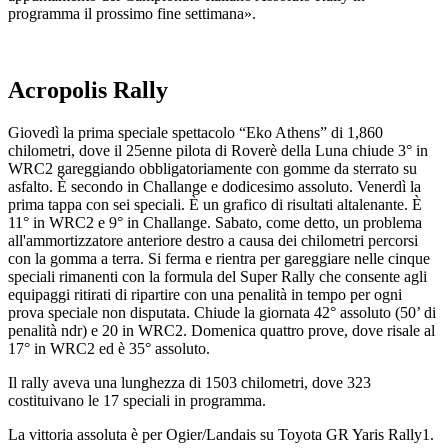
programma il prossimo fine settimana».
Acropolis Rally
Giovedì la prima speciale spettacolo “Eko Athens” di 1,860
chilometri, dove il 25enne pilota di Roverè della Luna chiude 3° in
WRC2 gareggiando obbligatoriamente con gomme da sterrato su
asfalto. È secondo in Challange e dodicesimo assoluto. Venerdì la
prima tappa con sei speciali. È un grafico di risultati altalenante. È
11° in WRC2 e 9° in Challange. Sabato, come detto, un problema
all'ammortizzatore anteriore destro a causa dei chilometri percorsi
con la gomma a terra. Si ferma e rientra per gareggiare nelle cinque
speciali rimanenti con la formula del Super Rally che consente agli
equipaggi ritirati di ripartire con una penalità in tempo per ogni
prova speciale non disputata. Chiude la giornata 42° assoluto (50’ di
penalità ndr) e 20 in WRC2. Domenica quattro prove, dove risale al
17° in WRC2 ed è 35° assoluto.
Il rally aveva una lunghezza di 1503 chilometri, dove 323
costituivano le 17 speciali in programma.
La vittoria assoluta è per Ogier/Landais su Toyota GR Yaris Rally1.