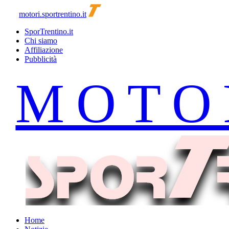
motori.sportrentino.it
SporTrentino.it
Chi siamo
Affiliazione
Pubblicità
Home