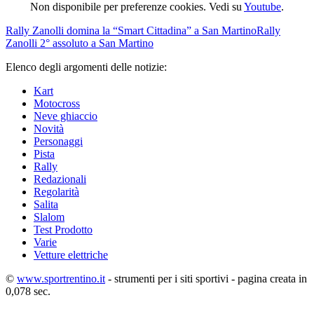
Non disponibile per preferenze cookies. Vedi su
Youtube
.
Rally
Zanolli domina la “Smart Cittadina” a San Martino
Rally
Zanolli 2° assoluto a San Martino
Elenco degli argomenti delle notizie:
Kart
Motocross
Neve ghiaccio
Novità
Personaggi
Pista
Rally
Redazionali
Regolarità
Salita
Slalom
Test Prodotto
Varie
Vetture elettriche
©
www.sportrentino.it
- strumenti per i siti sportivi - pagina creata in
0,078 sec.