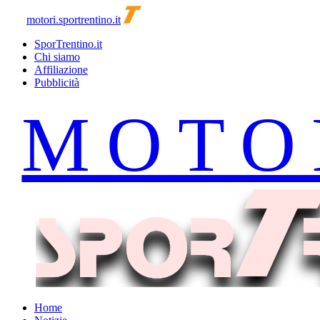
motori.sportrentino.it
SporTrentino.it
Chi siamo
Affiliazione
Pubblicità
Home