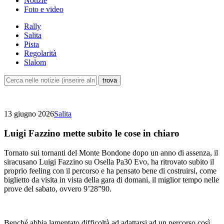
Notizie
Foto e video
Rally
Salita
Pista
Regolarità
Slalom
13 giugno 2026
Salita
Luigi Fazzino mette subito le cose in chiaro
Tornato sui tornanti del Monte Bondone dopo un anno di assenza, il
siracusano Luigi Fazzino su Osella Pa30 Evo, ha ritrovato subito il
proprio feeling con il percorso e ha pensato bene di costruirsi, come
biglietto da visita in vista della gara di domani, il miglior tempo nelle
prove del sabato, ovvero 9’28”90.
Benché abbia lamentato difficoltà ad adattarsi ad un percorso così