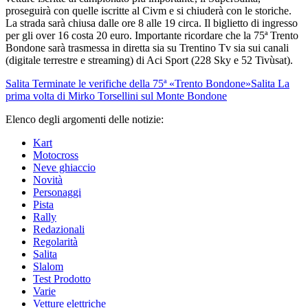
proseguirà con quelle iscritte al Civm e si chiuderà con le storiche.
La strada sarà chiusa dalle ore 8 alle 19 circa. Il biglietto di ingresso
per gli over 16 costa 20 euro. Importante ricordare che la 75ª Trento
Bondone sarà trasmessa in diretta sia su Trentino Tv sia sui canali
(digitale terrestre e streaming) di Aci Sport (228 Sky e 52 Tivùsat).
Salita
Terminate le verifiche della 75ª «Trento Bondone»
Salita
La
prima volta di Mirko Torsellini sul Monte Bondone
Elenco degli argomenti delle notizie:
Kart
Motocross
Neve ghiaccio
Novità
Personaggi
Pista
Rally
Redazionali
Regolarità
Salita
Slalom
Test Prodotto
Varie
Vetture elettriche