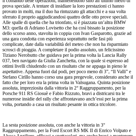
il comando delle operazioni, mantenendolo sino all’ultimo metro di
prova speciale. A tentare di insidiare la loro prestazioni ci hanno
provato in molti, ma il duo ha rintuzzato gli attacchi e a sua volta
sferrato il proprio aggiudicandosi quattro delle otto prove speciali.
Alle spalle di quella che ha trionfato, si è piazzata un’altra BMW
M3: quella di Adriano Lovisetto che ha così bissato la posizione
dello scorso anno, stavolta in coppia con Ivan Gasparotto, grazie ad
una gara condotta con esperienza soprattutto nelle fasi più
complicate, date dalla variabilità del meteo che non ha risparmiato
scrosci di pioggia. A completare il podio assoluto, un felicissimo
Tiziano Nerobutto che guidava per la prima volta la Lancia Rally
037, ben navigato da Giulia Zanchetta, con la quale si espresso ad
ottimi livelli chiudendo con un risultato che ne appaga in pieno le
aspettative. Appena fuori dal podi, per poco meno di 3”, “Il Valli” e
Stefano Cirillo hanno corso una gara pregevole, considerato anche il
fatto che per loro era la prima volta in Valsugana. Quinta posizione
assoluta, impreziosita dalla vittoria in 2° Raggruppamento, per la
Porsche 911 RS Giosuè e Fabio Rizzuto, bravi a districarsi tra le
numerose insidie del rally che affrontavano anch’essi per la prima
volta, portando a casa un risultato pesante in ottica tricolore.
La sesta posizione assoluta, con anche la vittoria in 3°
Raggruppamento, per la Ford Escort RS MK II di Enrico Volpato e
Alyssa Anziliero, efficaci e spettacolari, ma anche bravi a mantenere