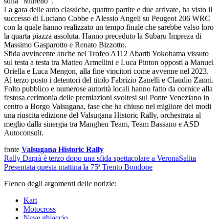
sulla “Murello”.
La gara delle auto classiche, quattro partite e due arrivate, ha visto il
successo di Luciano Cobbe e Alessio Angeli su Peugeot 206 WRC
con la quale hanno realizzato un tempo finale che sarebbe valso loro
la quarta piazza assoluta. Hanno preceduto la Subaru Impreza di
Massimo Gasparotto e Renato Bizzotto.
Sfida avvincente anche nel Trofeo A112 Abarth Yokohama vissuto
sul testa a testa tra Matteo Armellini e Luca Pinton opposti a Manuel
Oriella e Luca Mengon, alla fine vincitori come avvenne nel 2023.
Al terzo posto i detentori del titolo Fabrizio Zanelli e Claudio Zanni.
Folto pubblico e numerose autorità locali hanno fatto da cornice alla
festosa cerimonia delle premiazioni svoltesi sul Ponte Veneziano in
centro a Borgo Valsugana, fase che ha chiuso nel migliore dei modi
una riuscita edizione del Valsugana Historic Rally, orchestrata al
meglio dalla sinergia tra Manghen Team, Team Bassano e ASD
Autoconsult.
fonte
Valsugana Historic Rally
Rally
Daprà è terzo dopo una sfida spettacolare a Verona
Salita
Presentata questa mattina la 75ª Trento Bondone
Elenco degli argomenti delle notizie:
Kart
Motocross
Neve ghiaccio