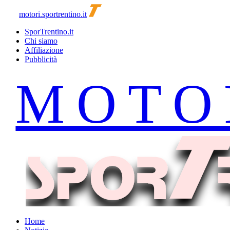
motori.sportrentino.it
SporTrentino.it
Chi siamo
Affiliazione
Pubblicità
Home