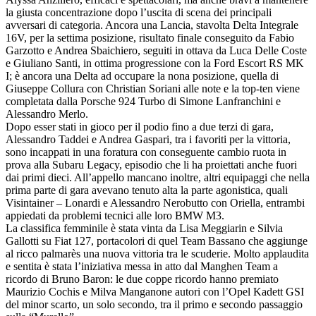
la giusta concentrazione dopo l’uscita di scena dei principali
avversari di categoria. Ancora una Lancia, stavolta Delta Integrale
16V, per la settima posizione, risultato finale conseguito da Fabio
Garzotto e Andrea Sbaichiero, seguiti in ottava da Luca Delle Coste
e Giuliano Santi, in ottima progressione con la Ford Escort RS MK
I; è ancora una Delta ad occupare la nona posizione, quella di
Giuseppe Collura con Christian Soriani alle note e la top-ten viene
completata dalla Porsche 924 Turbo di Simone Lanfranchini e
Alessandro Merlo.
Dopo esser stati in gioco per il podio fino a due terzi di gara,
Alessandro Taddei e Andrea Gaspari, tra i favoriti per la vittoria,
sono incappati in una foratura con conseguente cambio ruota in
prova alla Subaru Legacy, episodio che li ha proiettati anche fuori
dai primi dieci. All’appello mancano inoltre, altri equipaggi che nella
prima parte di gara avevano tenuto alta la parte agonistica, quali
Visintainer – Lonardi e Alessandro Nerobutto con Oriella, entrambi
appiedati da problemi tecnici alle loro BMW M3.
La classifica femminile è stata vinta da Lisa Meggiarin e Silvia
Gallotti su Fiat 127, portacolori di quel Team Bassano che aggiunge
al ricco palmarès una nuova vittoria tra le scuderie. Molto applaudita
e sentita è stata l’iniziativa messa in atto dal Manghen Team a
ricordo di Bruno Baron: le due coppe ricordo hanno premiato
Maurizio Cochis e Milva Manganone autori con l’Opel Kadett GSI
del minor scarto, un solo secondo, tra il primo e secondo passaggio