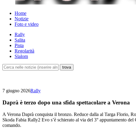
Home
Notizie
Foto e video
Rally
Salita
Pista
Regolarità
Slalom
7 giugno 2026
Rally
Daprà è terzo dopo una sfida spettacolare a Verona
A Verona Daprà conquista il bronzo. Reduce dalla al Targa Florio, Robe
Skoda Fabia Rally2 Evo s’è schierato al via del 3° appuntamento del 
comando.