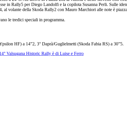
se in Rally5 per Diego Landolfi e la copilota Susanna Perli. Sulle identi
, al volante della Skoda Rally2 con Mauro Marchiori alle note è piaz
ano le tredici speciali in programma.
Ypsilon HF) a 14”2, 3° Daprà/Guglielmetti (Skoda Fabia RS) a 30”5.
 14° Valsugana Historic Rally è di Luise e Ferro