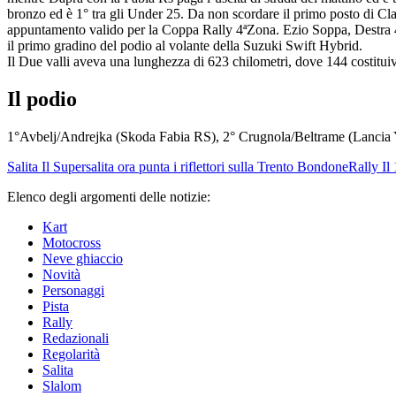
bronzo ed è 1° tra gli Under 25. Da non scordare il primo posto di Clas
appuntamento valido per la Coppa Rally 4ªZona. Ezio Soppa, Destra 4
il primo gradino del podio al volante della Suzuki Swift Hybrid.
Il Due valli aveva una lunghezza di 623 chilometri, dove 144 costituiv
Il podio
1°Avbelj/Andrejka (Skoda Fabia RS), 2° Crugnola/Beltrame (Lancia 
Salita
Il Supersalita ora punta i riflettori sulla Trento Bondone
Rally
Il
Elenco degli argomenti delle notizie:
Kart
Motocross
Neve ghiaccio
Novità
Personaggi
Pista
Rally
Redazionali
Regolarità
Salita
Slalom