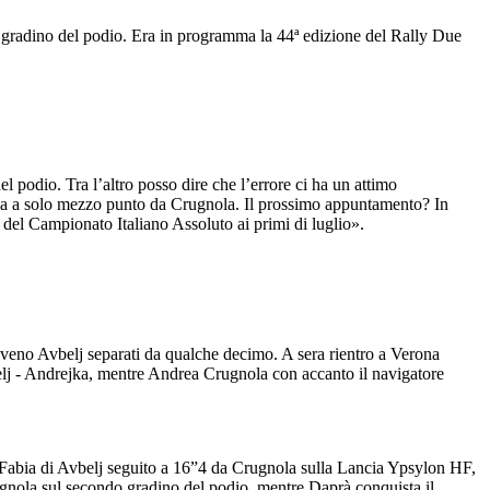
zo gradino del podio. Era in programma la 44ª edizione del Rally Due
podio. Tra l’altro posso dire che l’errore ci ha un attimo
oria a solo mezzo punto da Crugnola. Il prossimo appuntamento? In
del Campionato Italiano Assoluto ai primi di luglio».
sloveno Avbelj separati da qualche decimo. A sera rientro a Verona
elj - Andrejka, mentre Andrea Crugnola con accanto il navigatore
da Fabia di Avbelj seguito a 16”4 da Crugnola sulla Lancia Ypsylon HF,
rugnola sul secondo gradino del podio, mentre Daprà conquista il