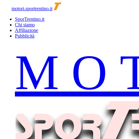
motori.sportrentino.it
SporTrentino.it
Chi siamo
Affiliazione
Pubblicità