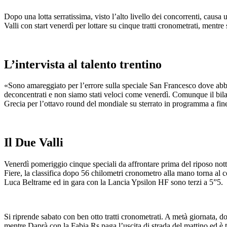
Dopo una lotta serratissima, visto l’alto livello dei concorrenti, cau
Valli con start venerdì per lottare su cinque tratti cronometrati, mentre
L’intervista al talento trentino
«Sono amareggiato per l’errore sulla speciale San Francesco dove abbi
deconcentrati e non siamo stati veloci come venerdì. Comunque il bila
Grecia per l’ottavo round del mondiale su sterrato in programma a fin
Il Due Valli
Venerdì pomeriggio cinque speciali da affrontare prima del riposo nottu
Fiere, la classifica dopo 56 chilometri cronometro alla mano torna a
Luca Beltrame ed in gara con la Lancia Ypsilon HF sono terzi a 5”5.
Si riprende sabato con ben otto tratti cronometrati. A metà giornata,
mentre Daprà con la Fabia Rs paga l’uscita di strada del mattino ed è 