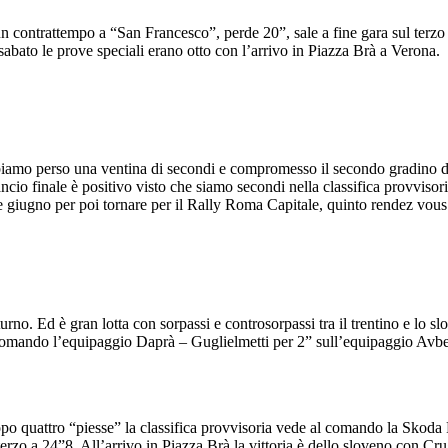
sa un contrattempo a “San Francesco”, perde 20”, sale a fine gara sul ter
 sabato le prove speciali erano otto con l’arrivo in Piazza Brà a Verona.
amo perso una ventina di secondi e compromesso il secondo gradino del 
ncio finale è positivo visto che siamo secondi nella classifica provvis
e giugno per poi tornare per il Rally Roma Capitale, quinto rendez vous 
rno. Ed è gran lotta con sorpassi e controsorpassi tra il trentino e lo 
l comando l’equipaggio Daprà – Guglielmetti per 2” sull’equipaggio Avb
 dopo quattro “piesse” la classifica provvisoria vede al comando la Sko
terzo a 24”8. All’arrivo in Piazza Brà la vittoria è dello sloveno con C