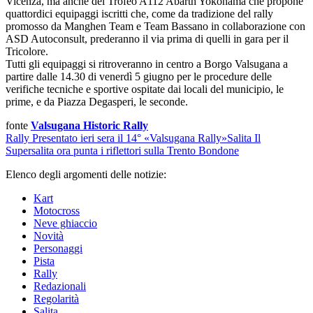
Vicenza, ma anche del Trofeo A112 Abarth Yokohama che propone
quattordici equipaggi iscritti che, come da tradizione del rally
promosso da Manghen Team e Team Bassano in collaborazione con
ASD Autoconsult, prederanno il via prima di quelli in gara per il
Tricolore.
Tutti gli equipaggi si ritroveranno in centro a Borgo Valsugana a
partire dalle 14.30 di venerdì 5 giugno per le procedure delle
verifiche tecniche e sportive ospitate dai locali del municipio, le
prime, e da Piazza Degasperi, le seconde.
fonte
Valsugana Historic Rally
Rally
Presentato ieri sera il 14° «Valsugana Rally»
Salita
Il
Supersalita ora punta i riflettori sulla Trento Bondone
Elenco degli argomenti delle notizie:
Kart
Motocross
Neve ghiaccio
Novità
Personaggi
Pista
Rally
Redazionali
Regolarità
Salita