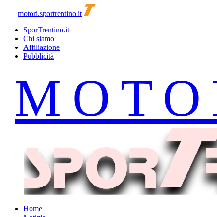
motori.sportrentino.it
SporTrentino.it
Chi siamo
Affiliazione
Pubblicità
Home