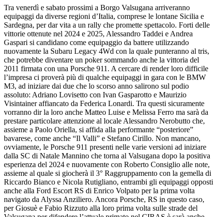
Tra venerdì e sabato prossimi a Borgo Valsugana arriveranno
equipaggi da diverse regioni d’Italia, comprese le lontane Sicilia e
Sardegna, per dar vita a un rally che promette spettacolo. Forti delle
vittorie ottenute nel 2024 e 2025, Alessandro Taddei e Andrea
Gaspari si candidano come equipaggio da battere utilizzando
nuovamente la Subaru Legacy 4Wd con la quale punteranno al tris,
che potrebbe diventare un poker sommando anche la vittoria del
2011 firmata con una Porsche 911. A cercare di render loro difficile
l’impresa ci proverà più di qualche equipaggi in gara con le BMW
M3, ad iniziare dai due che lo scorso anno salirono sul podio
assoluto: Adriano Lovisetto con Ivan Gasparotto e Maurizio
Visintainer affiancato da Federica Lonardi. Tra questi sicuramente
vorranno dir la loro anche Matteo Luise e Melissa Ferro ma sarà da
prestare particolare attenzione al locale Alessandro Nerobutto che,
assieme a Paolo Oriella, si affida alla performante “posteriore”
bavarese, come anche “Il Valli” e Stefano Cirillo. Non mancano,
ovviamente, le Porsche 911 presenti nelle varie versioni ad iniziare
dalla SC di Natale Mannino che torna al Valsugana dopo la positiva
esperienza del 2024 e nuovamente con Roberto Consiglio alle note,
assieme al quale si giocherà il 3° Raggruppamento con la gemella di
Riccardo Bianco e Nicola Rutigliano, entrambi gli equipaggi opposti
anche alla Ford Escort RS di Enrico Volpato per la prima volta
navigato da Alyssa Anziliero. Ancora Porsche, RS in questo caso,
per Giosuè e Fabio Rizzuto alla loro prima volta sulle strade del
Valsugana per difendere l’attuale primato nel CIRAS è sarà anche