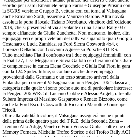
esordio per i sardi Emanuele Sergio Farris e Giuseppe Pirisinu con
la SC/RS versione Gruppo B, vettura con cui torna al Valsugana
anche Ermanno Sordi, assieme a Maurizio Barone. Altra novità
assoluta la porta il locale Tiziano Nerobutto, vincitore dell’edizione
2019, che si presenterà al via al volante di una Lancia Rally 037
sempre affiancato da Giulia Zanchetta. Non mancano, inoltre, altri
equipaggi veri e propri veterani del rally valsuganotto quali Giorgio
Costenaro e Lucia Zambiasi su Ford Sierra Cosworth 4x4, e
Lorenzo Delladio con Giovanni Agnese su Porsche 911 RS.
Tutto marchiato Fiat il confronto tra i due equipaggi femminili: con
la Fiat 127, Lisa Meggiarin e Silvia Gallotti cercheranno d’insidiare
le campionesse in carica Elena Gecchele e Giulia Dai Fiori in gara
con la 124 Spider. Infine, si contano anche due equipaggi
provenienti dalla Germania e un terzo straniero arriverà dalla
Finlandia per correre il Valsugana con una Peugeot 106 “classica”,
categoria nella quale vi sono poche auto ma di particolare interesse:
la Peugeot 206 WRC di Luciano Cobbe e Alessio Angeli, oltre alla
Subaru Impreza di Massimo Gasparotto e Renato Bizzotto, come
anche la Ford Escort Cosworth di Riccardo Mariotti e Giuseppe
Tricoli.
Oltre alla validità tricolore, il Valsugana assegnerà anche i punti
della prima delle quattro gare del T.R.Z. della Seconda Zona –
Trentino Alto Adige, Veneto e Friuli Venezia Giulia – oltre che del
Memory Fornaca, Michelin Trofeo Storico e del Trofeo Rally ACI