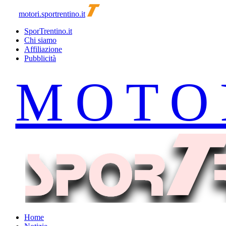
motori.sportrentino.it
SporTrentino.it
Chi siamo
Affiliazione
Pubblicità
Home