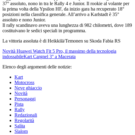
37° assoluto, nono in tra le Rally 4 e Junior. Il rookie al volante per
la prima volta della Ypsilon HF, da inizio gara ha recuperato 18°
posizioni nella classifica generale. All’arrivo a Karlstadt è 35°
assoluto e nono Junior.
Il rally scandinavo aveva una lunghezza di 982 chilometri, dove 189
costituivano le sedici speciali in programma.
La vittoria assoluta è di Heikkilä/Temonen su Skoda Fabia RS
Novità
Huawei Watch Fit 5 Pro, il massimo della tecnologia
indossabile
Kart
Cargnel 3° a Macerata
Elenco degli argomenti delle notizie:
Kart
Motocross
Neve ghiaccio
Novità
Personaggi
Pista
Rally
Redazionali
Regolarità
Salita
Slalom