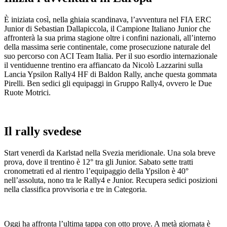
È iniziata così, nella ghiaia scandinava, l’avventura nel FIA ERC
Junior di Sebastian Dallapiccola, il Campione Italiano Junior che
affronterà la sua prima stagione oltre i confini nazionali, all’interno
della massima serie continentale, come prosecuzione naturale del
suo percorso con ACI Team Italia. Per il suo esordio internazionale
il ventiduenne trentino era affiancato da Nicolò Lazzarini sulla
Lancia Ypsilon Rally4 HF di Baldon Rally, anche questa gommata
Pirelli. Ben sedici gli equipaggi in Gruppo Rally4, ovvero le Due
Ruote Motrici.
Il rally svedese
Start venerdì da Karlstad nella Svezia meridionale. Una sola breve
prova, dove il trentino è 12° tra gli Junior. Sabato sette tratti
cronometrati ed al rientro l’equipaggio della Ypsilon è 40°
nell’assoluta, nono tra le Rally4 e Junior. Recupera sedici posizioni
nella classifica provvisoria e tre in Categoria.
Oggi ha affronta l’ultima tappa con otto prove. A metà giornata è