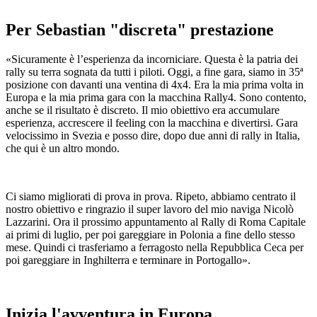
Per Sebastian "discreta" prestazione
«Sicuramente è l’esperienza da incorniciare. Questa è la patria dei
rally su terra sognata da tutti i piloti. Oggi, a fine gara, siamo in 35ª
posizione con davanti una ventina di 4x4. Era la mia prima volta in
Europa e la mia prima gara con la macchina Rally4. Sono contento,
anche se il risultato è discreto. Il mio obiettivo era accumulare
esperienza, accrescere il feeling con la macchina e divertirsi. Gara
velocissimo in Svezia e posso dire, dopo due anni di rally in Italia,
che qui è un altro mondo.
Ci siamo migliorati di prova in prova. Ripeto, abbiamo centrato il
nostro obiettivo e ringrazio il super lavoro del mio naviga Nicolò
Lazzarini. Ora il prossimo appuntamento al Rally di Roma Capitale
ai primi di luglio, per poi gareggiare in Polonia a fine dello stesso
mese. Quindi ci trasferiamo a ferragosto nella Repubblica Ceca per
poi gareggiare in Inghilterra e terminare in Portogallo».
Inizia l'avventura in Europa