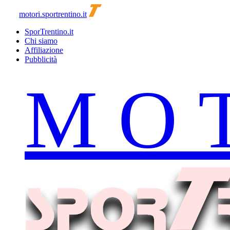
motori.sportrentino.it
SporTrentino.it
Chi siamo
Affiliazione
Pubblicità