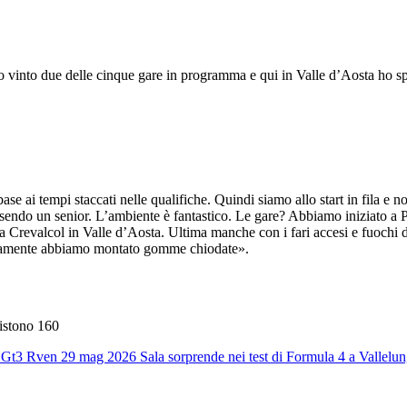
o vinto due delle cinque gare in programma e qui in Valle d’Aosta ho s
ase ai tempi staccati nelle qualifiche. Quindi siamo allo start in fila e no
essendo un senior. L’ambiente è fantastico. Le gare? Abbiamo iniziato a
 a Crevalcol in Valle d’Aosta. Ultima manche con i fari accesi e fuochi 
ovviamente abbiamo montato gomme chiodate».
Pistono 160
 Gt3 R
ven 29 mag 2026
Sala sorprende nei test di Formula 4 a Vallelu