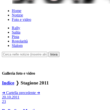
Home
Notizie
Foto e video
Rally
Salita
Pista
Regolarità
Slalom
Galleria foto e video
Indice
❭ Stagione 2011
➜
Cartella precedente
➜
20.10.2011
23