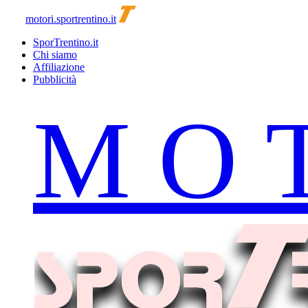
motori.sportrentino.it
SporTrentino.it
Chi siamo
Affiliazione
Pubblicità