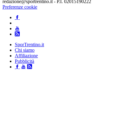
redazione@sportrentino.it - P.I. 02015190222
Preferenze cookie
SporTrentino.it
Chi siamo
Affiliazione
Pubblicità