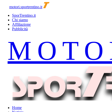
motori.sportrentino.it
SporTrentino.it
Chi siamo
Affiliazione
Pubblicità
Home