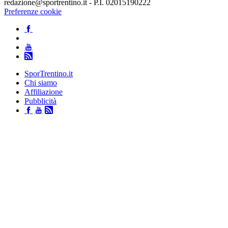
redazione@sportrentino.it - P.I. 02015190222
Preferenze cookie
SporTrentino.it
Chi siamo
Affiliazione
Pubblicità