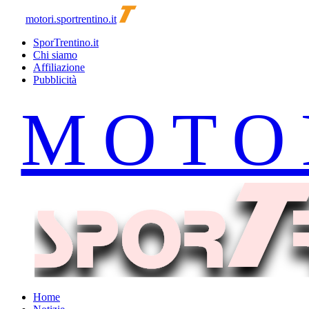
motori.sportrentino.it
SporTrentino.it
Chi siamo
Affiliazione
Pubblicità
Home