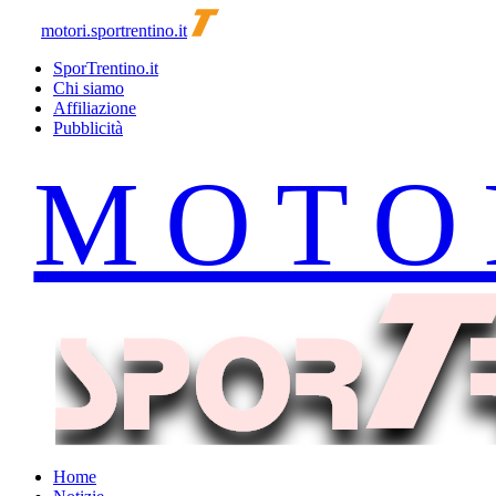
motori.sportrentino.it
SporTrentino.it
Chi siamo
Affiliazione
Pubblicità
Home