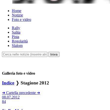
Home
Notizie
Foto e video
Rally
Salita
Pista
Regolarità
Slalom
Galleria foto e video
Indice
❭ Stagione 2012
➜
Cartella precedente
➜
08.07.2012
84