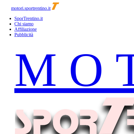
motori.sportrentino.it
SporTrentino.it
Chi siamo
Affiliazione
Pubblicità