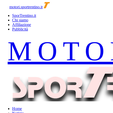
motori.sportrentino.it
SporTrentino.it
Chi siamo
Affiliazione
Pubblicità
Home